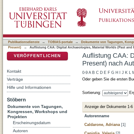
Auflistung CAA: Digital Archaeologies, Mater
DSpace Repositorium (Manakin basiert)
Publikationsdienste
→
TOBIAS-portale
→
Dokumente von Tagungen, Kongr
Present)
→
Auflistung CAA: Digital Archaeologies, Material Worlds (Past and
Auflistung CAA: D
VERÖFFENTLICHEN
Present) nach Aut
Kontakt
0-9
A
B
C
D
E
F
G
H
I
J
K
L
Verträge
Oder geben Sie die ersten Bu
Hilfe und Informationen
Sortierung:
Er
Stöbern
Dokumente von Tagungen,
Anzeige der Dokumente 1-6
Kongressen, Workshops und
Autorenname
Projekten
Erscheinungsdatum
Caldarone, Adriana
[1]
Autoren
Caniglia, Valeria
[2]