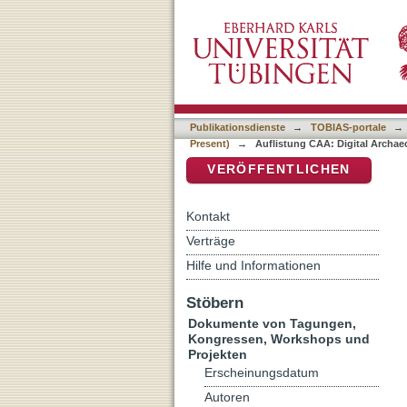
Auflistung CAA: Digital A
DSpace Repositorium (Manakin b
Publikationsdienste
→
TOBIAS-portale
→
Present)
→
Auflistung CAA: Digital Archaeo
VERÖFFENTLICHEN
Kontakt
Verträge
Hilfe und Informationen
Stöbern
Dokumente von Tagungen,
Kongressen, Workshops und
Projekten
Erscheinungsdatum
Autoren