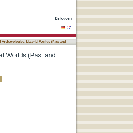
t) nach Autor
Einloggen
l Archaeologies, Material Worlds (Past and
ial Worlds (Past and