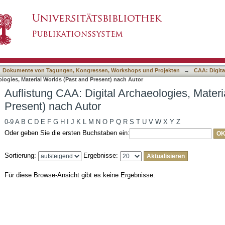
rchaeologies, Material Worlds (Past and Presen
asiert)
Dokumente von Tagungen, Kongressen, Workshops und Projekten
→
CAA: Digita
logies, Material Worlds (Past and Present) nach Autor
Auflistung CAA: Digital Archaeologies, Mater
Present) nach Autor
0-9
A
B
C
D
E
F
G
H
I
J
K
L
M
N
O
P
Q
R
S
T
U
V
W
X
Y
Z
Oder geben Sie die ersten Buchstaben ein:
Sortierung:
Ergebnisse:
Für diese Browse-Ansicht gibt es keine Ergebnisse.