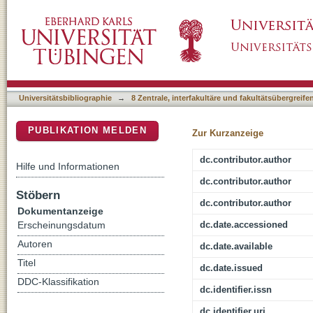
Occurrence of Hippocampal Ripples is Associ
DSpace Repositorium (Manakin basiert)
Thalamic Nucleus
Universitätsbibliographie
→
8 Zentrale, interfakultäre und fakultätsübergreif
PUBLIKATION MELDEN
Zur Kurzanzeige
dc.contributor.author
Hilfe und Informationen
dc.contributor.author
Stöbern
dc.contributor.author
Dokumentanzeige
dc.date.accessioned
Erscheinungsdatum
Autoren
dc.date.available
Titel
dc.date.issued
DDC-Klassifikation
dc.identifier.issn
dc.identifier.uri