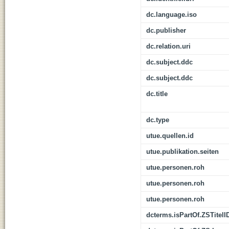
dc.language.iso
dc.publisher
dc.relation.uri
dc.subject.ddc
dc.subject.ddc
dc.title
dc.type
utue.quellen.id
utue.publikation.seiten
utue.personen.roh
utue.personen.roh
utue.personen.roh
dcterms.isPartOf.ZSTitelI