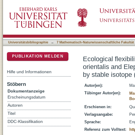
Ecological flexibility and differential surviv
DSpace Repositorium (Manakin basiert)
maximus in mainland southeast Asia revealed
Universitätsbibliographie
→
7 Mathematisch-Naturwissenschaftliche Fakultät
PUBLIKATION MELDEN
Ecological flexibi
orientalis and El
Hilfe und Informationen
by stable isotope 
Stöbern
Autor(en):
Ma,
Dokumentanzeige
Tübinger Autor(en):
Ma
Erscheinungsdatum
Bo
Autoren
Erschienen in:
Qua
Titel
Verlagsangabe:
Per
DDC-Klassifikation
Sprache:
Eng
Referenz zum Volltext:
htt