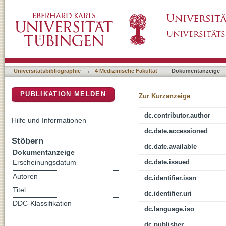
Cerebral regional tissue Oxygen Saturation 
DSpace Repositorium (Manakin basiert)
immediate transition after birth (COSGOD III):
multi-national, clinical trial on additional c
with defined treatment guidelines versus sta
infants during immediate transition: study pro
Universitätsbibliographie
→
4 Medizinische Fakultät
→
Dokumentanzeige
PUBLIKATION MELDEN
Zur Kurzanzeige
dc.contributor.author
Hilfe und Informationen
dc.date.accessioned
Stöbern
dc.date.available
Dokumentanzeige
dc.date.issued
Erscheinungsdatum
Autoren
dc.identifier.issn
Titel
dc.identifier.uri
DDC-Klassifikation
dc.language.iso
dc.publisher