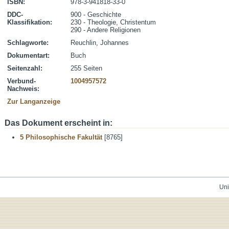
ISBN:
978-3-941818-33-0
DDC-
900 - Geschichte
Klassifikation:
230 - Theologie, Christentum
290 - Andere Religionen
Schlagworte:
Reuchlin, Johannes
Dokumentart:
Buch
Seitenzahl:
255 Seiten
Verbund-
1004957572
Nachweis:
Zur Langanzeige
Das Dokument erscheint in:
5 Philosophische Fakultät
[8765]
Uni