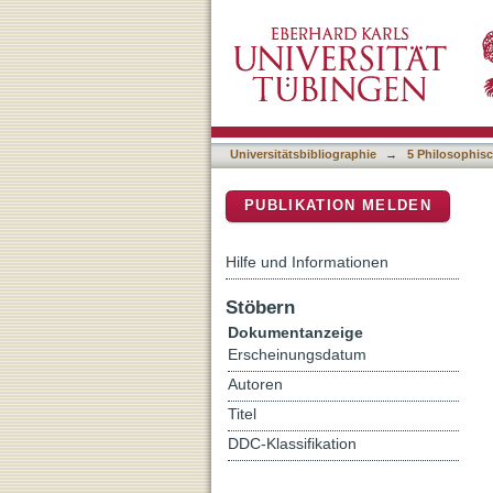
"Ein Vater neuer Zeit" : R
DSpace Repositorium (Manakin b
Universitätsbibliographie
→
5 Philosophisc
PUBLIKATION MELDEN
Hilfe und Informationen
Stöbern
Dokumentanzeige
Erscheinungsdatum
Autoren
Titel
DDC-Klassifikation