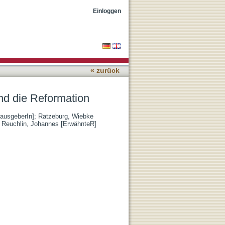
Einloggen
« zurück
und die Reformation
rausgeberIn]
;
Ratzeburg, Wiebke
;
Reuchlin, Johannes [ErwähnteR]