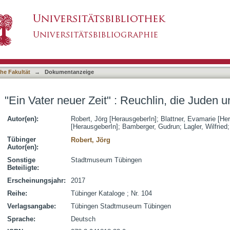
euchlin, die Juden und die Reformation
asiert)
he Fakultät
→
Dokumentanzeige
"Ein Vater neuer Zeit" : Reuchlin, die Juden 
Autor(en):
Robert, Jörg [HerausgeberIn]
;
Blattner, Evamarie [He
[HerausgeberIn]
;
Bamberger, Gudrun
;
Lagler, Wilfried
Tübinger
Robert, Jörg
Autor(en):
Sonstige
Stadtmuseum Tübingen
Beteiligte:
Erscheinungsjahr:
2017
Reihe:
Tübinger Kataloge ; Nr. 104
Verlagsangabe:
Tübingen Stadtmuseum Tübingen
Sprache:
Deutsch