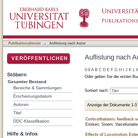
Auflistung nach Autor "Vaiceliunaite, Agne"
Publikationsdienste
→
Auflistung nach Autor
Auflistung nach Au
VERÖFFENTLICHEN
0-9
A
B
C
D
E
F
G
H
I
J
K
L
Stöbern
Oder geben Sie die ersten Bu
Gesamter Bestand
Bereiche & Sammlungen
Sortiert nach:
Erscheinungsdatum
Autoren
Anzeige der Dokumente 1-3
Titel
Corticothalamic feedback sc
DDC-Klassifikation
Erisken, Sinem
;
Vaiceliunait
Hilfe & Infos
Effects of Locomotion Ext