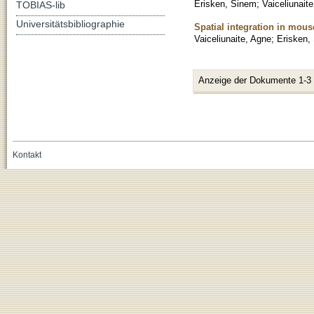
Erisken, Sinem
;
Vaiceliunait
TOBIAS-lib
Universitätsbibliographie
Spatial integration in mous
Vaiceliunaite, Agne
;
Erisken,
Anzeige der Dokumente 1-3
Kontakt