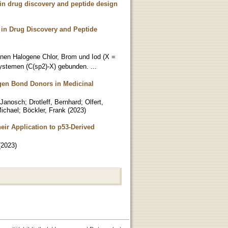
in drug discovery and peptide design
in Drug Discovery and Peptide
tenen Halogene Chlor, Brom und Iod (X =
Systemen (C(sp2)-X) gebunden. ...
ogen Bond Donors in Medicinal
 Janosch
;
Drotleff, Bernhard
;
Olfert,
ichael
;
Böckler, Frank
(
2023
)
ir Application to p53-Derived
(
2023
)