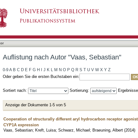
as, Sebastian"
tor
Auflistung nach Autor "Vaas, Sebastian"
0-9
A
B
C
D
E
F
G
H
I
J
K
L
M
N
O
P
Q
R
S
T
U
V
W
X
Y
Z
Oder geben Sie die ersten Buchstaben ein:
Sortiert nach:
Sortierung:
Ergebniss
Anzeige der Dokumente 1-5 von 5
Cooperation of structurally different aryl hydrocarbon receptor agonist
CYP1A expression
Vaas, Sebastian
;
Kreft, Luisa
;
Schwarz, Michael
;
Braeuning, Albert
(
2014
)