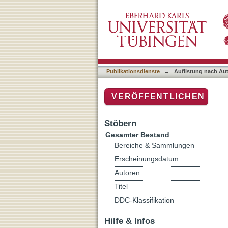
Auflistung nach Autor "Va
Publikationsdienste
→
Auflistung nach Au
VERÖFFENTLICHEN
Stöbern
Gesamter Bestand
Bereiche & Sammlungen
Erscheinungsdatum
Autoren
Titel
DDC-Klassifikation
Hilfe & Infos