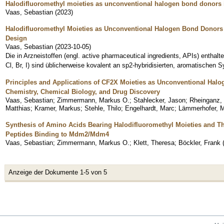
Halodifluoromethyl moieties as unconventional halogen bond donors 
Vaas, Sebastian
(
2023
)
Halodifluoromethyl Moieties as Unconventional Halogen Bond Donors 
Design
Vaas, Sebastian
(
2023-10-05
)
Die in Arzneistoffen (engl. active pharmaceutical ingredients, APIs) enthal
Cl, Br, I) sind üblicherweise kovalent an sp2-hybridisierten, aromatischen 
Principles and Applications of CF2X Moieties as Unconventional Hal
Chemistry, Chemical Biology, and Drug Discovery
Vaas, Sebastian
;
Zimmermann, Markus O.
;
Stahlecker, Jason
;
Rheinganz,
Matthias
;
Kramer, Markus
;
Stehle, Thilo
;
Engelhardt, Marc
;
Lämmerhofer, M
Synthesis of Amino Acids Bearing Halodifluoromethyl Moieties and The
Peptides Binding to Mdm2/Mdm4
Vaas, Sebastian
;
Zimmermann, Markus O.
;
Klett, Theresa
;
Böckler, Frank
Anzeige der Dokumente 1-5 von 5