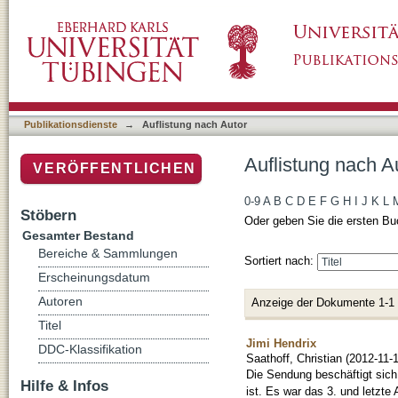
Auflistung nach Autor "Saathoff, Christian"
Publikationsdienste
→
Auflistung nach Autor
Auflistung nach Au
VERÖFFENTLICHEN
0-9
A
B
C
D
E
F
G
H
I
J
K
L
Stöbern
Oder geben Sie die ersten Bu
Gesamter Bestand
Bereiche & Sammlungen
Sortiert nach:
Erscheinungsdatum
Autoren
Anzeige der Dokumente 1-1
Titel
Jimi Hendrix
DDC-Klassifikation
Saathoff, Christian
(
2012-11-
Die Sendung beschäftigt sich
Hilfe & Infos
ist. Es war das 3. und letzte