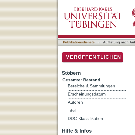
Auflistung nach Autor "S
Publikationsdienste
→
Auflistung nach Au
VERÖFFENTLICHEN
Stöbern
Gesamter Bestand
Bereiche & Sammlungen
Erscheinungsdatum
Autoren
Titel
DDC-Klassifikation
Hilfe & Infos