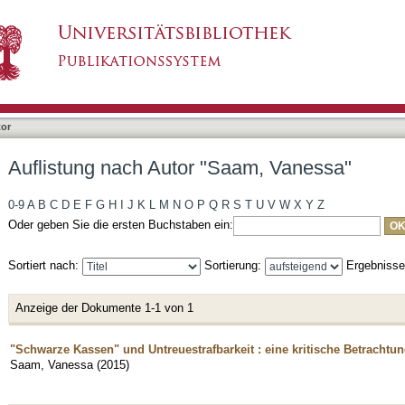
aam, Vanessa"
tor
Auflistung nach Autor "Saam, Vanessa"
0-9
A
B
C
D
E
F
G
H
I
J
K
L
M
N
O
P
Q
R
S
T
U
V
W
X
Y
Z
Oder geben Sie die ersten Buchstaben ein:
Sortiert nach:
Sortierung:
Ergebniss
Anzeige der Dokumente 1-1 von 1
"Schwarze Kassen" und Untreuestrafbarkeit : eine kritische Betracht
Saam, Vanessa
(
2015
)