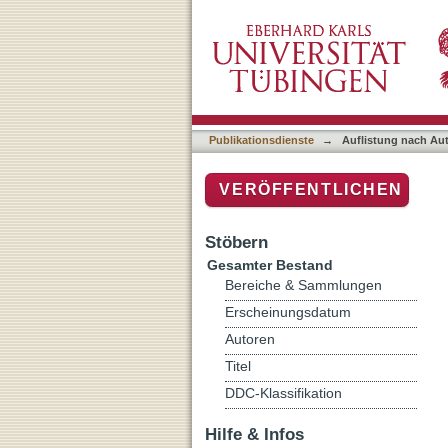
Auflistung nach Autor "Nak
Publikationsdienste
→
Auflistung nach Au
VERÖFFENTLICHEN
Stöbern
Gesamter Bestand
Bereiche & Sammlungen
Erscheinungsdatum
Autoren
Titel
DDC-Klassifikation
Hilfe & Infos