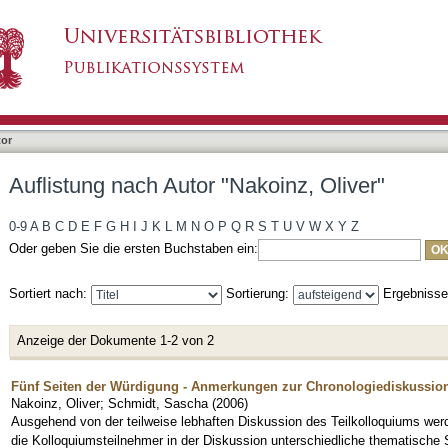
oinz, Oliver"
tor
Auflistung nach Autor "Nakoinz, Oliver"
0-9
A
B
C
D
E
F
G
H
I
J
K
L
M
N
O
P
Q
R
S
T
U
V
W
X
Y
Z
Oder geben Sie die ersten Buchstaben ein:
Sortiert nach:
Sortierung:
Ergebniss
Anzeige der Dokumente 1-2 von 2
Fünf Seiten der Würdigung - Anmerkungen zur Chronologiediskussion
Nakoinz, Oliver
;
Schmidt, Sascha
(
2006
)
Ausgehend von der teilweise lebhaften Diskussion des Teilkolloquiums werde
die Kolloquiumsteilnehmer in der Diskussion unterschiedliche thematisch