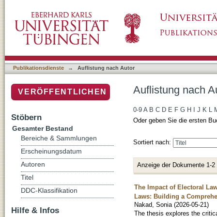
Auflistung nach Autor "Nakad, Sonia"
Publikationsdienste
→
Auflistung nach Autor
Auflistung nach A
VERÖFFENTLICHEN
0-9
A
B
C
D
E
F
G
H
I
J
K
L
Stöbern
Oder geben Sie die ersten Bu
Gesamter Bestand
Bereiche & Sammlungen
Sortiert nach:
Erscheinungsdatum
Autoren
Anzeige der Dokumente 1-2
Titel
The Impact of Electoral La
DDC-Klassifikation
Laws: Building a Comprehen
Nakad, Sonia
(
2026-05-21
)
Hilfe & Infos
The thesis explores the critic