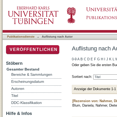
Auflistung nach Autor "Nahmer, Dieter von de
Publikationsdienste
→
Auflistung nach Autor
Auflistung nach A
VERÖFFENTLICHEN
0-9
A
B
C
D
E
F
G
H
I
J
K
L
Stöbern
Oder geben Sie die ersten Bu
Gesamter Bestand
Bereiche & Sammlungen
Sortiert nach:
Erscheinungsdatum
Autoren
Anzeige der Dokumente 1-1
Titel
[Rezension von: Nahmer, Di
DDC-Klassifikation
Blum, Daniela
;
Nahmer, Diete
Hilfe & Infos