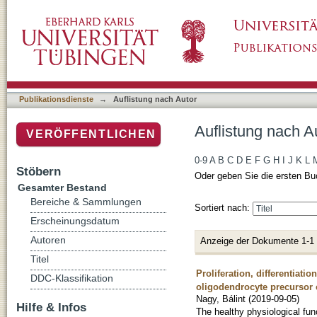
Auflistung nach Autor "Nagy, Bálint"
Publikationsdienste
→
Auflistung nach Autor
Auflistung nach Au
VERÖFFENTLICHEN
0-9
A
B
C
D
E
F
G
H
I
J
K
L
Stöbern
Oder geben Sie die ersten Bu
Gesamter Bestand
Bereiche & Sammlungen
Sortiert nach:
Erscheinungsdatum
Autoren
Anzeige der Dokumente 1-1
Titel
Proliferation, differentia
DDC-Klassifikation
oligodendrocyte precursor 
Nagy, Bálint
(
2019-09-05
)
Hilfe & Infos
The healthy physiological fun