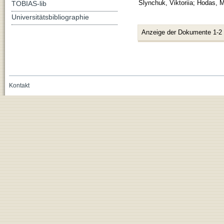
Slynchuk, Viktoriia
;
Hodas, M
TOBIAS-lib
Universitätsbibliographie
Anzeige der Dokumente 1-2
Kontakt