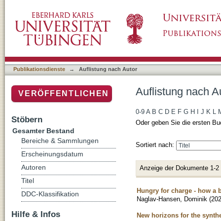
Auflistung nach Autor "Naglav-Hansen, Domi
Publikationsdienste
→
Auflistung nach Autor
Auflistung nach 
VERÖFFENTLICHEN
0-9
A
B
C
D
E
F
G
H
I
J
K
L
Stöbern
Oder geben Sie die ersten Bu
Gesamter Bestand
Bereiche & Sammlungen
Sortiert nach:
Erscheinungsdatum
Autoren
Anzeige der Dokumente 1-2
Titel
Hungry for charge - how a 
DDC-Klassifikation
Naglav-Hansen, Dominik
(
20
Hilfe & Infos
New horizons for the synth