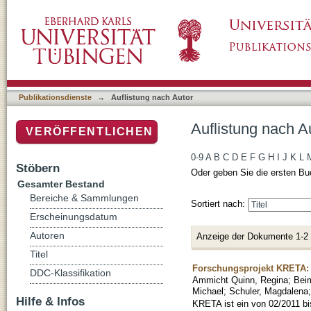
Auflistung nach Autor "Nagenborg, Michael"
Publikationsdienste
→
Auflistung nach Autor
Auflistung nach A
VERÖFFENTLICHEN
0-9
A
B
C
D
E
F
G
H
I
J
K
L
Stöbern
Oder geben Sie die ersten Bu
Gesamter Bestand
Bereiche & Sammlungen
Sortiert nach:
Erscheinungsdatum
Autoren
Anzeige der Dokumente 1-2
Titel
Forschungsprojekt KRETA: 
DDC-Klassifikation
Ammicht Quinn, Regina
;
Bei
Michael
;
Schuler, Magdalena
Hilfe & Infos
KRETA ist ein von 02/2011 b