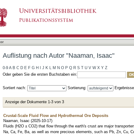
aaman, Isaac"
tor
Auflistung nach Autor "Naaman, Isaac"
0-9
A
B
C
D
E
F
G
H
I
J
K
L
M
N
O
P
Q
R
S
T
U
V
W
X
Y
Z
Oder geben Sie die ersten Buchstaben ein:
Sortiert nach:
Sortierung:
Ergebniss
Anzeige der Dokumente 1-3 von 3
Crustal-Scale Fluid Flow and Hydrothermal Ore Deposits
Naaman, Isaac
(
2025-10-17
)
Fluids (H2O ± CO2) that flow through the earth's crust are major transport
Na, Ca, Fe, Ba, as well as more precious elements, such as Pb, Zn, Cu, Co,