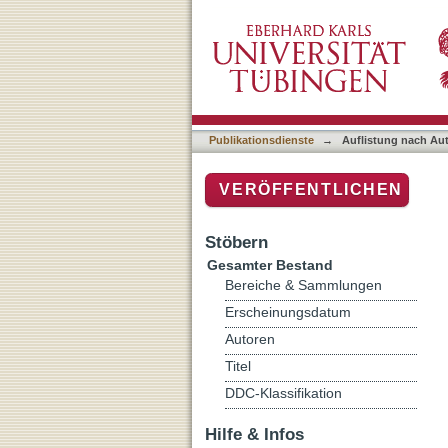
Auflistung nach Autor "N
Publikationsdienste
→
Auflistung nach Au
VERÖFFENTLICHEN
Stöbern
Gesamter Bestand
Bereiche & Sammlungen
Erscheinungsdatum
Autoren
Titel
DDC-Klassifikation
Hilfe & Infos