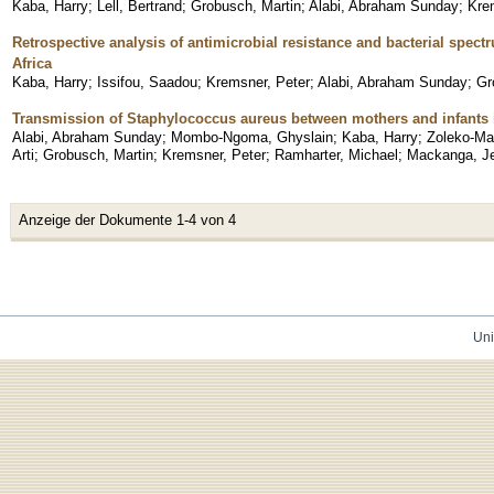
Kaba, Harry
;
Lell, Bertrand
;
Grobusch, Martin
;
Alabi, Abraham Sunday
;
Kre
Retrospective analysis of antimicrobial resistance and bacterial spect
Africa
Kaba, Harry
;
Issifou, Saadou
;
Kremsner, Peter
;
Alabi, Abraham Sunday
;
Gr
Transmission of Staphylococcus aureus between mothers and infants i
Alabi, Abraham Sunday
;
Mombo-Ngoma, Ghyslain
;
Kaba, Harry
;
Zoleko-Ma
Arti
;
Grobusch, Martin
;
Kremsner, Peter
;
Ramharter, Michael
;
Mackanga, J
Anzeige der Dokumente 1-4 von 4
Uni