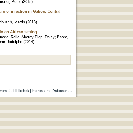
msner, Peter
(
2015
)
rum of infection in Gabon, Central
obusch, Martin
(
2013
)
n an African setting
nego, Rella
;
Akerey-Diop, Daisy
;
Basra,
ean Rodolphe
(
2014
)
versitätsbibliothek
|
Impressum
|
Datenschutz