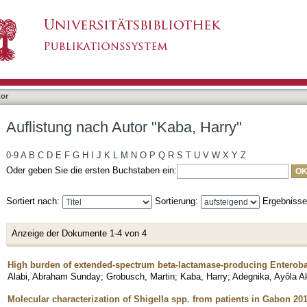
ba, Harry"
tor
Auflistung nach Autor "Kaba, Harry"
0-9
A
B
C
D
E
F
G
H
I
J
K
L
M
N
O
P
Q
R
S
T
U
V
W
X
Y
Z
Oder geben Sie die ersten Buchstaben ein:
Sortiert nach:
Sortierung:
Ergebniss
Anzeige der Dokumente 1-4 von 4
High burden of extended-spectrum beta-lactamase-producing Enteroba
Alabi, Abraham Sunday
;
Grobusch, Martin
;
Kaba, Harry
;
Adegnika, Ayôla A
Molecular characterization of Shigella spp. from patients in Gabon 20