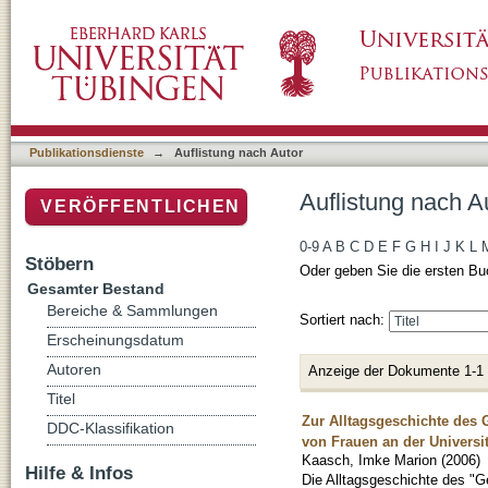
Auflistung nach Autor "Kaasch, Imke Marion"
Publikationsdienste
→
Auflistung nach Autor
Auflistung nach A
VERÖFFENTLICHEN
0-9
A
B
C
D
E
F
G
H
I
J
K
L
Stöbern
Oder geben Sie die ersten Bu
Gesamter Bestand
Bereiche & Sammlungen
Sortiert nach:
Erscheinungsdatum
Autoren
Anzeige der Dokumente 1-1
Titel
Zur Alltagsgeschichte des
DDC-Klassifikation
von Frauen an der Universi
Kaasch, Imke Marion
(
2006
)
Hilfe & Infos
Die Alltagsgeschichte des "