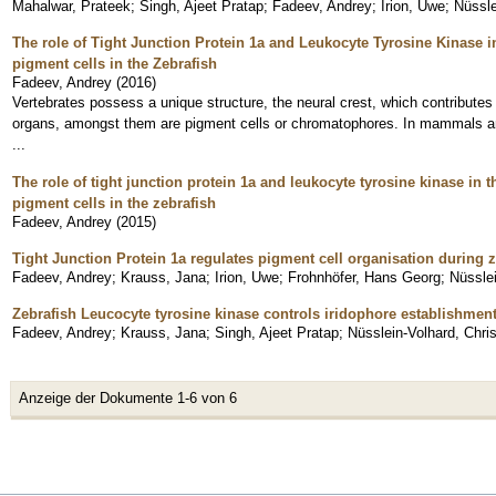
Mahalwar, Prateek
;
Singh, Ajeet Pratap
;
Fadeev, Andrey
;
Irion, Uwe
;
Nüssle
The role of Tight Junction Protein 1a and Leukocyte Tyrosine Kinase 
pigment cells in the Zebrafish
Fadeev, Andrey
(
2016
)
Vertebrates possess a unique structure, the neural crest, which contributes
organs, amongst them are pigment cells or chromatophores. In mammals an
...
The role of tight junction protein 1a and leukocyte tyrosine kinase in
pigment cells in the zebrafish
Fadeev, Andrey
(
2015
)
Tight Junction Protein 1a regulates pigment cell organisation during z
Fadeev, Andrey
;
Krauss, Jana
;
Irion, Uwe
;
Frohnhöfer, Hans Georg
;
Nüsslei
Zebrafish Leucocyte tyrosine kinase controls iridophore establishment,
Fadeev, Andrey
;
Krauss, Jana
;
Singh, Ajeet Pratap
;
Nüsslein-Volhard, Chris
Anzeige der Dokumente 1-6 von 6