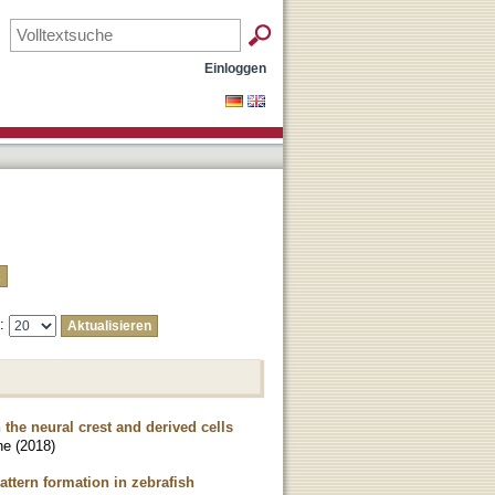
Einloggen
e:
 the neural crest and derived cells
ne
(
2018
)
attern formation in zebrafish