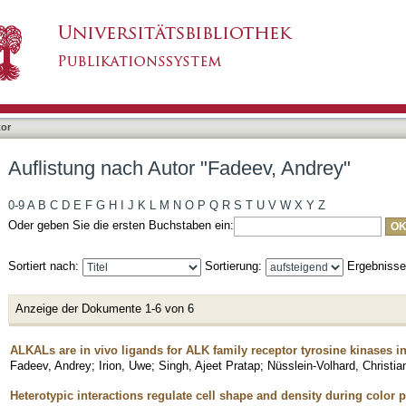
deev, Andrey"
tor
Auflistung nach Autor "Fadeev, Andrey"
0-9
A
B
C
D
E
F
G
H
I
J
K
L
M
N
O
P
Q
R
S
T
U
V
W
X
Y
Z
Oder geben Sie die ersten Buchstaben ein:
Sortiert nach:
Sortierung:
Ergebniss
Anzeige der Dokumente 1-6 von 6
ALKALs are in vivo ligands for ALK family receptor tyrosine kinases in
Fadeev, Andrey
;
Irion, Uwe
;
Singh, Ajeet Pratap
;
Nüsslein-Volhard, Christia
Heterotypic interactions regulate cell shape and density during color p