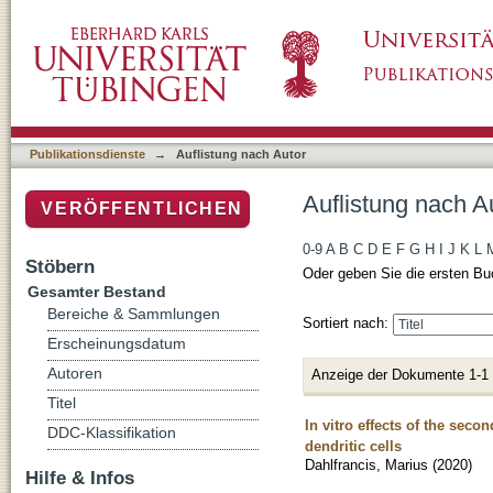
Auflistung nach Autor "Dahlfrancis, Marius"
Publikationsdienste
→
Auflistung nach Autor
Auflistung nach A
VERÖFFENTLICHEN
0-9
A
B
C
D
E
F
G
H
I
J
K
L
Stöbern
Oder geben Sie die ersten Bu
Gesamter Bestand
Bereiche & Sammlungen
Sortiert nach:
Erscheinungsdatum
Autoren
Anzeige der Dokumente 1-1
Titel
In vitro effects of the se
DDC-Klassifikation
dendritic cells
Dahlfrancis, Marius
(
2020
)
Hilfe & Infos