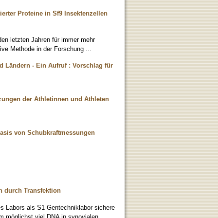
erter Proteine in Sf9 Insektenzellen
in den letzten Jahren für immer mehr
ative Methode in der Forschung ...
d Ländern - Ein Aufruf : Vorschlag für
zungen der Athletinnen und Athleten
r Basis von Schubkraftmessungen
n durch Transfektion
es Labors als S1 Gentechniklabor sichere
 möglichst viel DNA in synovialen ...