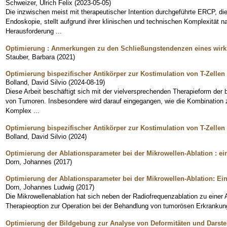
Schweizer, Ulrich Felix
(
2023-05-05
)
Die inzwischen meist mit therapeutischer Intention durchgeführte ERCP, die 
Endoskopie, stellt aufgrund ihrer klinischen und technischen Komplexität n
Herausforderung ...
Optimierung : Anmerkungen zu den Schließungstendenzen eines wirk
Stauber, Barbara
(
2021
)
Optimierung bispezifischer Antikörper zur Kostimulation von T-Zelle
Bolland, David Silvio
(
2024-08-19
)
Diese Arbeit beschäftigt sich mit der vielversprechenden Therapieform der 
von Tumoren. Insbesondere wird darauf eingegangen, wie die Kombination 
Komplex ...
Optimierung bispezifischer Antikörper zur Kostimulation von T-Zelle
Bolland, David Silvio
(
2024
)
Optimierung der Ablationsparameter bei der Mikrowellen-Ablation : ei
Dorn, Johannes
(
2017
)
Optimierung der Ablationsparameter bei der Mikrowellen-Ablation: Ein
Dorn, Johannes Ludwig
(
2017
)
Die Mikrowellenablation hat sich neben der Radiofrequenzablation zu einer 
Therapieoption zur Operation bei der Behandlung von tumorösen Erkrankung
Optimierung der Bildgebung zur Analyse von Deformitäten und Darste