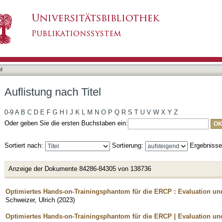
l
Auflistung nach Titel
0-9
A
B
C
D
E
F
G
H
I
J
K
L
M
N
O
P
Q
R
S
T
U
V
W
X
Y
Z
Oder geben Sie die ersten Buchstaben ein:
Sortiert nach:
Sortierung:
Ergebniss
Anzeige der Dokumente 84286-84305 von 138736
Optimiertes Hands-on-Trainingsphantom für die ERCP : Evaluation u
Schweizer, Ulrich
(
2023
)
Optimiertes Hands-on-Trainingsphantom für die ERCP | Evaluation u