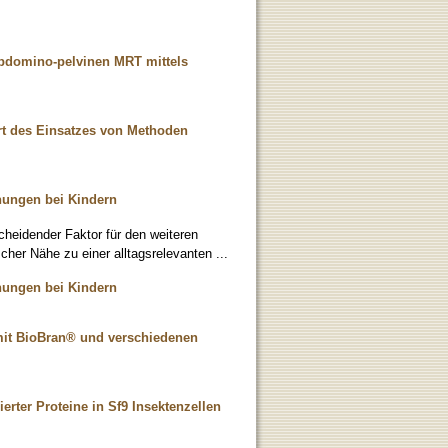
abdomino-pelvinen MRT mittels
rt des Einsatzes von Methoden
chungen bei Kindern
scheidender Faktor für den weiteren
scher Nähe zu einer alltagsrelevanten ...
chungen bei Kindern
 mit BioBran® und verschiedenen
erter Proteine in Sf9 Insektenzellen