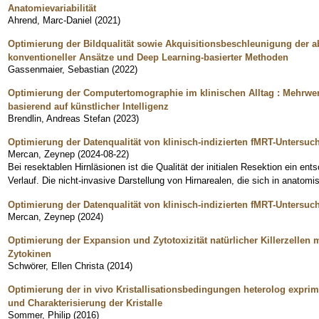
Anatomievariabilität
Ahrend, Marc-Daniel
(
2021
)
Optimierung der Bildqualität sowie Akquisitionsbeschleunigung der 
konventioneller Ansätze und Deep Learning-basierter Methoden
Gassenmaier, Sebastian
(
2022
)
Optimierung der Computertomographie im klinischen Alltag : Mehrwe
basierend auf künstlicher Intelligenz
Brendlin, Andreas Stefan
(
2023
)
Optimierung der Datenqualität von klinisch-indizierten fMRT-Untersu
Mercan, Zeynep
(
2024-08-22
)
Bei resektablen Hirnläsionen ist die Qualität der initialen Resektion ein ent
Verlauf. Die nicht-invasive Darstellung von Hirnarealen, die sich in anatomi
Optimierung der Datenqualität von klinisch-indizierten fMRT-Untersu
Mercan, Zeynep
(
2024
)
Optimierung der Expansion und Zytotoxizität natürlicher Killerzellen
Zytokinen
Schwörer, Ellen Christa
(
2014
)
Optimierung der in vivo Kristallisationsbedingungen heterolog exprimi
und Charakterisierung der Kristalle
Sommer, Philip
(
2016
)