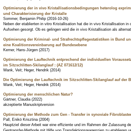
Optimierung der in vivo Kristallisationsbedingungen heterolog exprimi
und Charakterisierung der Kristalle
Sommer, Benjamin Philip
(
2016-10-26
)
Neben der etablierten in vitro Kristallisation hat die in vivo Kristallisation 
Aufsehen gesorgt. Ob es gelingen wird die in vivo Kristallisation als altern
Optimierung der Kriminal- und Strafrechtspflegestatistiken in Bund un
eine Koalitionsvereinbarung auf Bundesebene
Kerner, Hans-Jürgen
(
2017
)
Optimierung der Lauftechnik entprechend der individuellen Vorausset
im Sitzschlitten-Skilanglauf : (AZ 071612/12)
Wank, Veit
;
Heger, Hendrik
(
2014
)
Die Optimierung der Lauftechnik im Sitzschlitten-Skilanglauf auf de
Wank, Veit
;
Heger, Hendrik
(
2014
)
Optimierung der menschlichen Natur?
Gärtner, Claudia
(
2022
)
akzeptierte Manuskriptversion
Optimierung der Methode zum Gen - Transfer in synoviale Fibroblaste
Pall, Enikö Krisztina
(
2004
)
Hauptziel dieser Arbeit war eine effiziente und im Rahmen der Zulassung d
Gentransfer-Methode mit Hilfe von Transfektionsreagenzien zu etablieren um