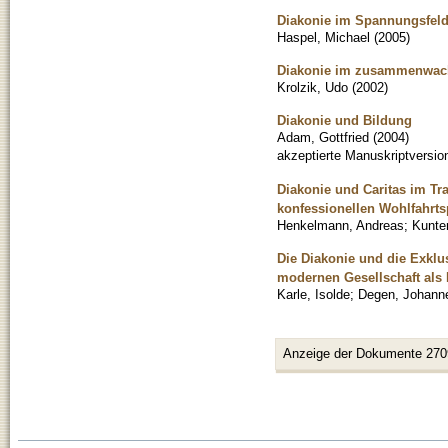
Diakonie im Spannungsfeld 
Haspel, Michael
(
2005
)
Diakonie im zusammenwac
Krolzik, Udo
(
2002
)
Diakonie und Bildung
Adam, Gottfried
(
2004
)
akzeptierte Manuskriptversio
Diakonie und Caritas im Tra
konfessionellen Wohlfahrts
Henkelmann, Andreas
;
Kunter
Die Diakonie und die Exkl
modernen Gesellschaft als 
Karle, Isolde
;
Degen, Johann
Anzeige der Dokumente 270