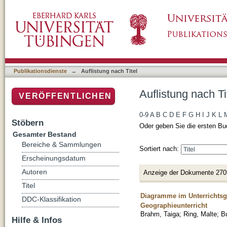
Auflistung nach Titel
Publikationsdienste
→
Auflistung nach Titel
Auflistung nach Ti
VERÖFFENTLICHEN
0-9
A
B
C
D
E
F
G
H
I
J
K
L
Stöbern
Oder geben Sie die ersten Bu
Gesamter Bestand
Bereiche & Sammlungen
Sortiert nach:
Erscheinungsdatum
Autoren
Anzeige der Dokumente 270
Titel
Diagramme im Unterrichtsg
DDC-Klassifikation
Geographieunterricht
Brahm, Taiga
;
Ring, Malte
;
Bu
Hilfe & Infos