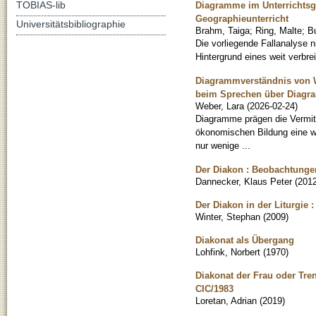
TOBIAS-lib
Diagramme im Unterrichtsg
Geographieunterricht
Universitätsbibliographie
Brahm, Taiga
;
Ring, Malte
;
Bu
Die vorliegende Fallanalyse 
Hintergrund eines weit verbre
Diagrammverständnis von Wi
beim Sprechen über Diag
Weber, Lara
(
2026-02-24
)
Diagramme prägen die Vermit
ökonomischen Bildung eine wi
nur wenige ...
Der Diakon : Beobachtungen
Dannecker, Klaus Peter
(
201
Der Diakon in der Liturgie 
Winter, Stephan
(
2009
)
Diakonat als Übergang
Lohfink, Norbert
(
1970
)
Diakonat der Frau oder Tre
CIC/1983
Loretan, Adrian
(
2019
)