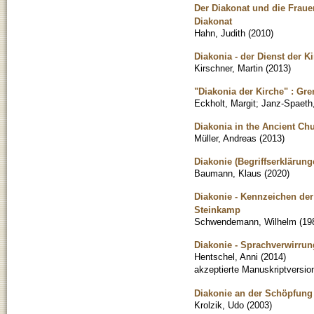
Der Diakonat und die Fraue
Diakonat
Hahn, Judith
(
2010
)
Diakonia - der Dienst der Ki
Kirschner, Martin
(
2013
)
"Diakonia der Kirche" : Gr
Eckholt, Margit
;
Janz-Spaeth
Diakonia in the Ancient Chu
Müller, Andreas
(
2013
)
Diakonie (Begriffserklärung
Baumann, Klaus
(
2020
)
Diakonie - Kennzeichen der
Steinkamp
Schwendemann, Wilhelm
(
19
Diakonie - Sprachverwirrun
Hentschel, Anni
(
2014
)
akzeptierte Manuskriptversio
Diakonie an der Schöpfung
Krolzik, Udo
(
2003
)