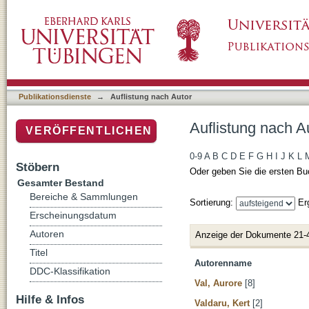
Auflistung nach Autor
Publikationsdienste
→
Auflistung nach Autor
Auflistung nach A
VERÖFFENTLICHEN
0-9
A
B
C
D
E
F
G
H
I
J
K
L
Stöbern
Oder geben Sie die ersten Bu
Gesamter Bestand
Bereiche & Sammlungen
Sortierung:
Er
Erscheinungsdatum
Autoren
Anzeige der Dokumente 21-
Titel
Autorenname
DDC-Klassifikation
Val, Aurore
[8]
Hilfe & Infos
Valdaru, Kert
[2]