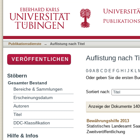
Auflistung nach Titel
Publikationsdienste
→
Auflistung nach Titel
Auflistung nach Ti
VERÖFFENTLICHEN
0-9
A
B
C
D
E
F
G
H
I
J
K
L
Stöbern
Oder geben Sie die ersten Bu
Gesamter Bestand
Bereiche & Sammlungen
Sortiert nach:
Erscheinungsdatum
Autoren
Anzeige der Dokumente 140
Titel
Bewährungshilfe 2013
DDC-Klassifikation
Statistisches Landesamt Saa
Zweitveröffentlichung
Hilfe & Infos