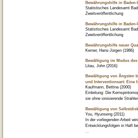
Bewährungshilfe in Baden-
Statistisches Landesamt Ba
Zweitveröffentlichung
Bewährungshilfe in Baden-
Statistisches Landesamt Ba
Zweitveröffentlichung
Bewährungshilfe neuer Qual
Kerner, Hans-Jürgen
(
1986
)
Bewältigung im Modus des 
Litau, John
(
2016
)
Bewältigung von Ängsten b
und Interventionsart: Eine 
Kaufmann, Bettina
(
2000
)
Einleitung: Die Kernspintomog
sie ohne ionisierende Strahle
Bewältigung von Selbstdis
You, Hyunseng
(
2011
)
In der vorliegenden Arbeit wir
Entwicklungsfolgen in Haft be
...