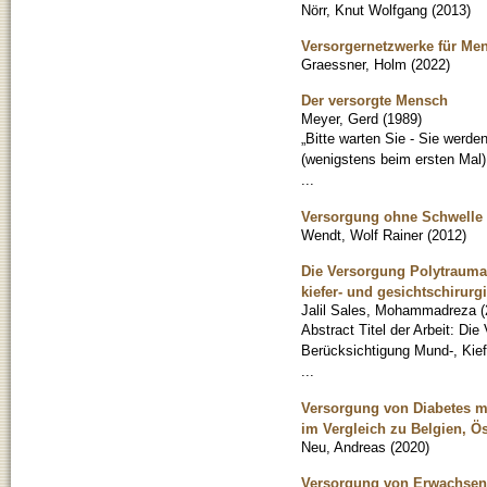
Nörr, Knut Wolfgang
(
2013
)
Versorgernetzwerke für Me
Graessner, Holm
(
2022
)
Der versorgte Mensch
Meyer, Gerd
(
1989
)
„Bitte warten Sie - Sie werd
(wenigstens beim ersten Mal
...
Versorgung ohne Schwelle :
Wendt, Wolf Rainer
(
2012
)
Die Versorgung Polytraumat
kiefer- und gesichtschirurg
Jalil Sales, Mohammadreza
(
Abstract Titel der Arbeit: Di
Berücksichtigung Mund-, Kief
...
Versorgung von Diabetes me
im Vergleich zu Belgien, Ö
Neu, Andreas
(
2020
)
Versorgung von Erwachsenen