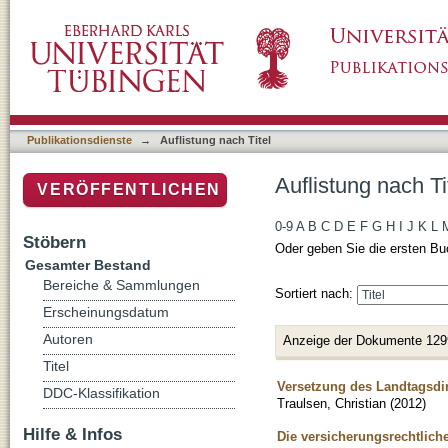
Auflistung nach Titel
Publikationsdienste
→
Auflistung nach Titel
Auflistung nach Ti
VERÖFFENTLICHEN
0-9
A
B
C
D
E
F
G
H
I
J
K
L
Stöbern
Oder geben Sie die ersten Bu
Gesamter Bestand
Bereiche & Sammlungen
Sortiert nach:
Erscheinungsdatum
Autoren
Anzeige der Dokumente 129
Titel
Versetzung des Landtagsdir
DDC-Klassifikation
Traulsen, Christian
(
2012
)
Hilfe & Infos
Die versicherungsrechtlich