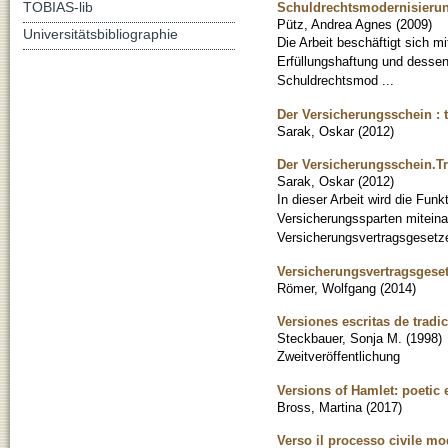
TOBIAS-lib
Schuldrechtsmodernisieru
Pütz, Andrea Agnes
(
2009
)
Universitätsbibliographie
Die Arbeit beschäftigt sich m
Erfüllungshaftung und dessen
Schuldrechtsmod ...
Der Versicherungsschein : t
Sarak, Oskar
(
2012
)
Der Versicherungsschein.Tr
Sarak, Oskar
(
2012
)
In dieser Arbeit wird die Fu
Versicherungssparten miteina
Versicherungsvertragsgesetze
Versicherungsvertragsgese
Römer, Wolfgang
(
2014
)
Versiones escritas de tradic
Steckbauer, Sonja M.
(
1998
)
Zweitveröffentlichung
Versions of Hamlet: poetic
Bross, Martina
(
2017
)
Verso il processo civile mod