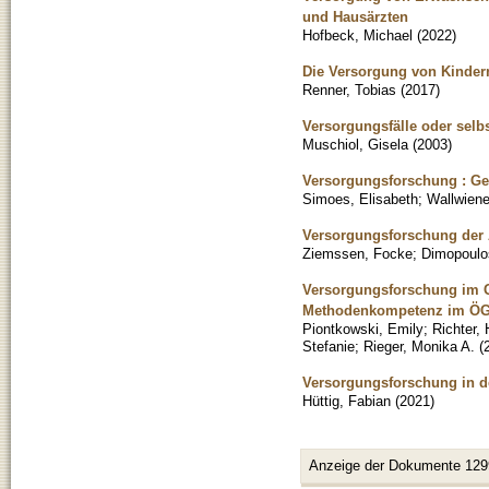
und Hausärzten
Hofbeck, Michael
(
2022
)
Die Versorgung von Kinder
Renner, Tobias
(
2017
)
Versorgungsfälle oder selb
Muschiol, Gisela
(
2003
)
Versorgungsforschung : Ge
Simoes, Elisabeth
;
Wallwiene
Versorgungsforschung der 
Ziemssen, Focke
;
Dimopoulo
Versorgungsforschung im Ge
Methodenkompetenz im ÖG
Piontkowski, Emily
;
Richter,
Stefanie
;
Rieger, Monika A.
(
Versorgungsforschung in d
Hüttig, Fabian
(
2021
)
Anzeige der Dokumente 129