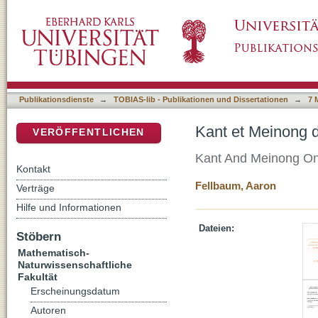
Kant et Meinong de regula mathematica gene
DSpace Repositorium (Manakin basiert)
Publikationsdienste
→
TOBIAS-lib - Publikationen und Dissertationen
→
7 
Kant et Meinong d
VERÖFFENTLICHEN
Kant And Meinong On
Kontakt
Fellbaum, Aaron
Verträge
Hilfe und Informationen
Dateien:
Stöbern
Mathematisch-
Naturwissenschaftliche
Fakultät
Erscheinungsdatum
Autoren