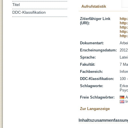
Titel
Aufrufstatistik
DDC-Klassifikation
Zitierfähiger Link
http
(URI):
http
http
http
http
Dokumentart:
Arbe
Erscheinungsdatum:
2012
Sprache:
Late
Fakultät:
7 Ma
Fachbereich:
Infor
DDC-Klassifikation:
100 
Schlagworte:
Erke
Psyc
Freie Schlagwörter:
A
I
Zur Langanzeige
Inhaltszusammenfassun